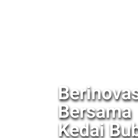
Berinovas
Bersama
Kedai Bu