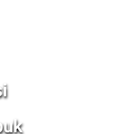
i
buk