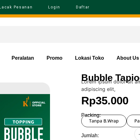
Lacak Pesanan
Login
Daftar
Peralatan
Promo
Lokasi Toko
About Us
Bubble Tapio
Lorem ipsum dolor sit a
adipiscing elit,
Rp
35.000
Packing:
Tanpa B.Wrap
Pa
Jumlah: