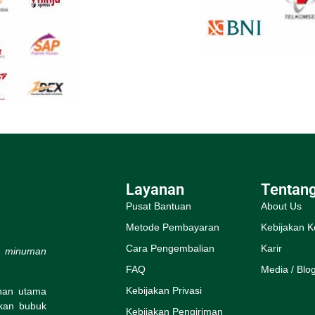
Layanan
Tentan
Pusat Bantuan
About Us
Metode Pembayaran
Kebijakan K
Cara Pengembalian
Karir
s minuman
FAQ
Media / Blo
Kebijakan Privasi
ihan utama
rkan bubuk
Kebijakan Pengiriman