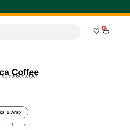
0
ca Coffee
met, consectetuer
kai B.Wrap
-
+