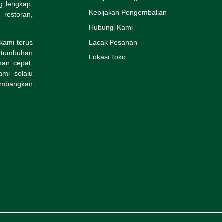
g lengkap,
Kebijakan Pengembalian
 restoran,
Hubungi Kami
kami terus
Lacak Pesanan
rtumbuhan
Lokasi Toko
man cepat,
mi selalu
embangkan