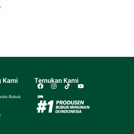
g Kami
Temukan Kami
edai Bubuk
g