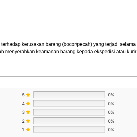
terhadap kerusakan barang (bocor/pecah) yang terjadi selam
 menyerahkan keamanan barang kepada ekspedisi atau kurir 
5
0%
4
0%
3
0%
2
0%
1
0%