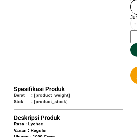
Ju
-
Spesifikasi Produk
Berat
: [product_weight]
Stok
: [product_stock]
Deskripsi Produk
Rasa : Lychee
Varian : Reguler
Ukuran : 1000 Gram