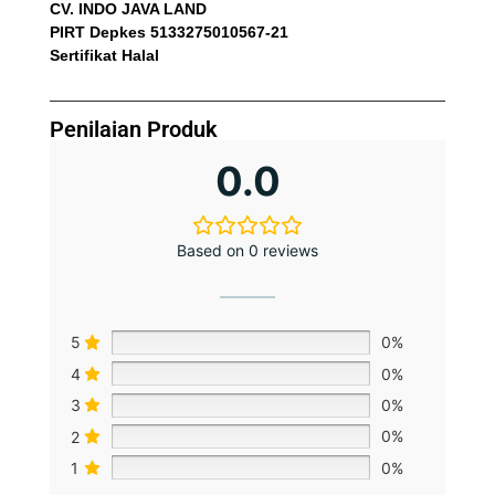
CV. INDO JAVA LAND
PIRT Depkes 5133275010567-21
Sertifikat Halal
Penilaian Produk
0.0
Based on 0 reviews
5
0%
4
0%
3
0%
2
0%
1
0%