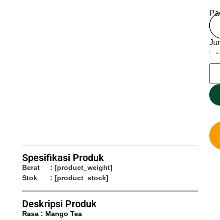
Pa
Ju
-
Spesifikasi Produk
Berat
: [product_weight]
Stok
: [product_stock]
Deskripsi Produk
Rasa : Mango Tea