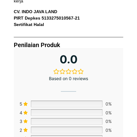
kerja
CV. INDO JAVA LAND
PIRT Depkes 5133275010567-21
Sertifikat Halal
Penilaian Produk
0.0
Based on 0 reviews
5
0%
4
0%
3
0%
2
0%