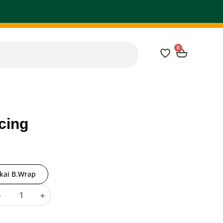
0
cing
kai B.Wrap
-
+