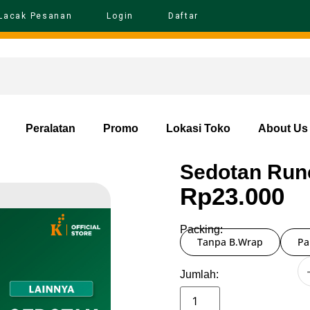
Lacak Pesanan
Login
Daftar
Peralatan
Promo
Lokasi Toko
About Us
Sedotan Run
Rp
23.000
Packing:
Tanpa B.Wrap
Pa
Jumlah: