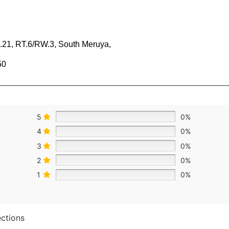
o.21, RT.6/RW.3, South Meruya,
50
5
0%
4
0%
3
0%
2
0%
1
0%
ections