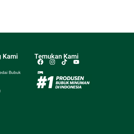
g Kami
Temukan Kami
edai Bubuk
g