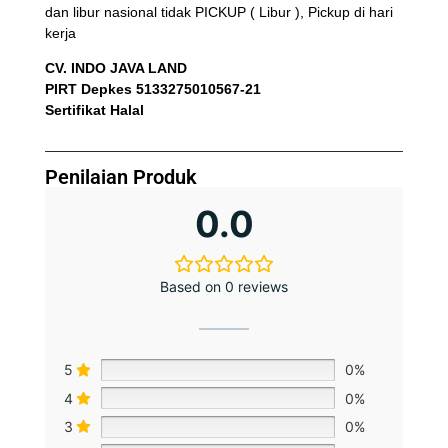
dan libur nasional tidak PICKUP ( Libur ), Pickup di hari
kerja
CV. INDO JAVA LAND
PIRT Depkes 5133275010567-21
Sertifikat Halal
Penilaian Produk
0.0
Based on 0 reviews
5
0%
4
0%
3
0%