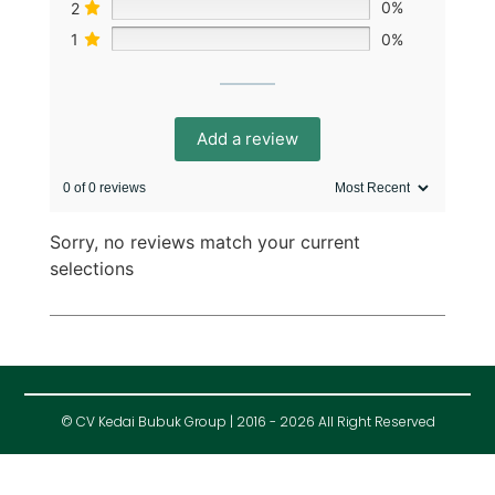
2
0%
1
0%
Add a review
0 of 0 reviews
Sorry, no reviews match your current
selections
© CV Kedai Bubuk Group | 2016 - 2026 All Right Reserved