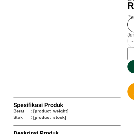
R
Pa
Ju
-
Spesifikasi Produk
Berat
: [product_weight]
Stok
: [product_stock]
Deskripsi Produk