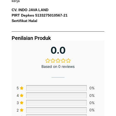
kerja
CV. INDO JAVA LAND
PIRT Depkes 5133275010567-21
Sertifikat Halal
Penilaian Produk
0.0
Based on 0 reviews
5
0%
4
0%
3
0%
2
0%