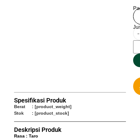
Pa
Ju
-
Spesifikasi Produk
Berat
: [product_weight]
Stok
: [product_stock]
Deskripsi Produk
Rasa : Taro