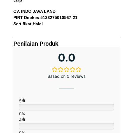
kerja
CV. INDO JAVA LAND
PIRT Depkes 5133275010567-21
Sertifikat Halal
Penilaian Produk
0.0
Based on 0 reviews
5
0%
4
0%