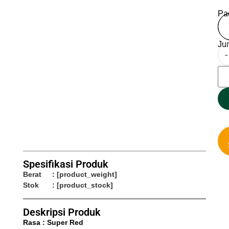
Pa
Ju
-
Spesifikasi Produk
Berat
: [product_weight]
Stok
: [product_stock]
Deskripsi Produk
Rasa : Super Red