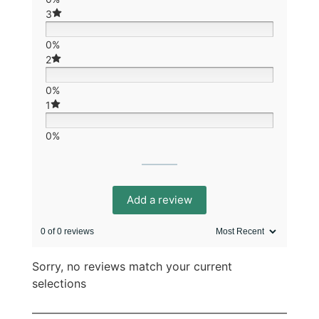
3
0%
2
0%
1
0%
Add a review
0 of 0 reviews
Sorry, no reviews match your current
selections