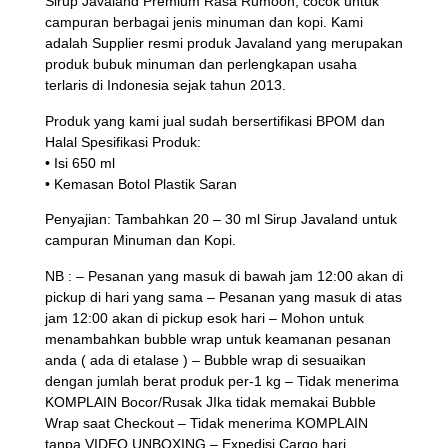
Sirup Javaland Premium Rasa Rumoon, cocok untuk
campuran berbagai jenis minuman dan kopi. Kami
adalah Supplier resmi produk Javaland yang merupakan
produk bubuk minuman dan perlengkapan usaha
terlaris di Indonesia sejak tahun 2013.
Produk yang kami jual sudah bersertifikasi BPOM dan
Halal Spesifikasi Produk:
• Isi 650 ml
• Kemasan Botol Plastik Saran
Penyajian: Tambahkan 20 – 30 ml Sirup Javaland untuk
campuran Minuman dan Kopi.
NB : – Pesanan yang masuk di bawah jam 12:00 akan di
pickup di hari yang sama – Pesanan yang masuk di atas
jam 12:00 akan di pickup esok hari – Mohon untuk
menambahkan bubble wrap untuk keamanan pesanan
anda ( ada di etalase ) – Bubble wrap di sesuaikan
dengan jumlah berat produk per-1 kg – Tidak menerima
KOMPLAIN Bocor/Rusak JIka tidak memakai Bubble
Wrap saat Checkout – Tidak menerima KOMPLAIN
tanpa VIDEO UNBOXING – Expedisi Cargo hari