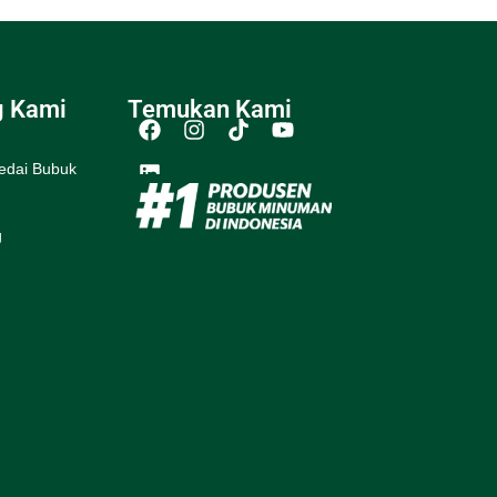
g Kami
Temukan Kami
edai Bubuk
g