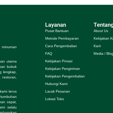
Layanan
Tentan
Pusat Bantuan
About Us
Metode Pembayaran
Kebijakan K
Cara Pengembalian
Karir
s minuman
FAQ
Media / Blo
Kebijakan Privasi
ihan utama
rkan bubuk
Kebijakan Pengiriman
g lengkap,
Kebijakan Pengembalian
 restoran,
Hubungi Kami
kami terus
Lacak Pesanan
rtumbuhan
Lokasi Toko
man cepat,
mi selalu
embangkan